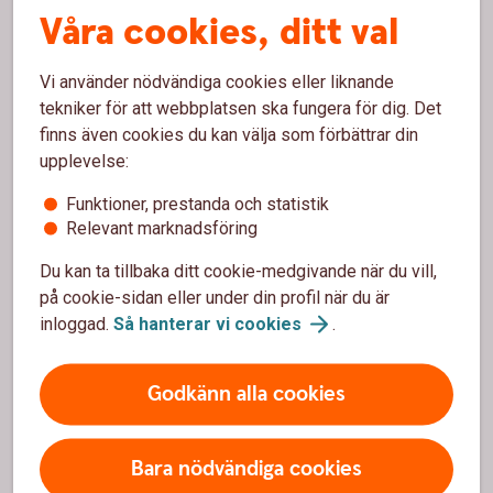
Våra cookies, ditt val
Bli kund
Vi använder nödvändiga cookies eller liknande
Om oss
tekniker för att webbplatsen ska fungera för dig. Det
finns även cookies du kan välja som förbättrar din
Om oss
upplevelse:
Våra medarbetare
Funktioner, prestanda och statistik
Relevant marknadsföring
Hållbarhet
Du kan ta tillbaka ditt cookie-medgivande när du vill,
Jobba hos oss
på cookie-sidan eller under din profil när du är
inloggad.
Så hanterar vi
cookies
.
Kundtidningen "Där du finns"
Godkänn alla cookies
Säkerhet och integritet
Ta tillbaka cookie-medgivande
Bara nödvändiga cookies